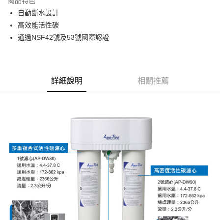
商品特色
6 期 0 利率 每期
NT$980
21家銀行
合作金庫商業銀行
第一商業銀行
自動斷水設計
華南商業銀行
彰化商業銀行
12 期 0 利率 每期
NT$490
21家銀行
合作金庫商業銀行
第一商業銀行
高效能活性碳
上海商業儲蓄銀行
台北富邦商業銀行
華南商業銀行
彰化商業銀行
24 期 0 利率 每期
NT$245
20家銀行
合作金庫商業銀行
第一商業銀行
國泰世華商業銀行
兆豐國際商業銀行
通過NSF42號及53號國際認證
上海商業儲蓄銀行
台北富邦商業銀行
華南商業銀行
彰化商業銀行
臺灣中小企業銀行
台中商業銀行
合作金庫商業銀行
第一商業銀行
Apple Pay
國泰世華商業銀行
兆豐國際商業銀行
上海商業儲蓄銀行
台北富邦商業銀行
匯豐（台灣）商業銀行
華泰商業銀行
華南商業銀行
彰化商業銀行
臺灣中小企業銀行
台中商業銀行
國泰世華商業銀行
兆豐國際商業銀行
聯邦商業銀行
遠東國際商業銀行
Google Pay
上海商業儲蓄銀行
台北富邦商業銀行
匯豐（台灣）商業銀行
華泰商業銀行
臺灣中小企業銀行
台中商業銀行
元大商業銀行
永豐商業銀行
兆豐國際商業銀行
臺灣中小企業銀行
詳細說明
相關推薦
聯邦商業銀行
遠東國際商業銀行
匯豐（台灣）商業銀行
華泰商業銀行
AFTEE先享後付
玉山商業銀行
星展（台灣）商業銀行
台中商業銀行
匯豐（台灣）商業銀行
元大商業銀行
永豐商業銀行
聯邦商業銀行
遠東國際商業銀行
台新國際商業銀行
中國信託商業銀行
相關說明
華泰商業銀行
聯邦商業銀行
玉山商業銀行
星展（台灣）商業銀行
元大商業銀行
永豐商業銀行
台灣樂天信用卡公司
遠東國際商業銀行
元大商業銀行
【關於「AFTEE先享後付」】
台新國際商業銀行
中國信託商業銀行
玉山商業銀行
星展（台灣）商業銀行
ATM付款
AFTEE先享後付是「在收到商品之後才付款」的支付方式。 讓您購物簡單
永豐商業銀行
玉山商業銀行
台灣樂天信用卡公司
台新國際商業銀行
中國信託商業銀行
便利好安心！
星展（台灣）商業銀行
台新國際商業銀行
１．簡單：不需註冊會員、不需綁卡、不需儲值。
台灣樂天信用卡公司
中國信託商業銀行
台灣樂天信用卡公司
運送方式
２．便利：只要手機號碼，簡訊認證，即可結帳。
３．安心：先確認商品／服務後，再付款。
宅配
每筆NT$120，滿NT$3,000(含以上)免運費
【「AFTEE先享後付」結帳流程】
１．於結帳方式選擇「AFTEE先享後付」後，將跳轉至「AFTEE先享後付」
結帳頁面，進行簡訊認證並確認金額後，即可完成結帳。
２．訂單成立數日內，您將收到繳費通知簡訊。
３．收到繳費通知簡訊後14天內，點擊此簡訊中的連結，可透過四大超商／
ATM／網路銀行／等多元方式進行付款，方視為交易完成。