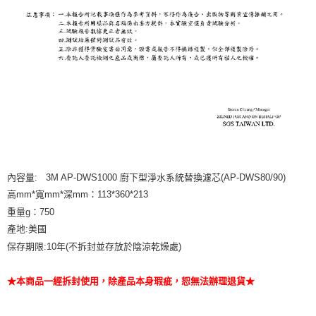
內容量: 3M AP-DWS1000 廚下型淨水系統替換濾芯(AP-DWS80/90)
高mm*寬mm*深mm：113*360*213
重量g：750
產地:美國
保存期限:10年(不拆封並存放於陰涼乾燥處)
★本商品一經拆封使用，除產品本身瑕疵，恕無法辦理退貨★