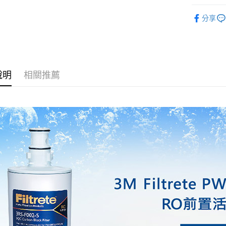
AFTEE先
玉山商
台中商
元大商
替換耗材
聯邦商
台新國
相關說明
華泰商
玉山商
分享
元大商
【關於「A
台灣樂
遠東國
台新國
ATM付款
玉山商
AFTEE
永豐商
台灣樂
便利好安
台新國
星展（
１．簡單
台灣樂
中國信
２．便利
運送方式
３．安心
說明
相關推薦
宅配
【「AFT
每筆NT$1
１．於結帳
付」結帳
２．訂單
３．收到繳
／ATM／
※ 請注意
絡購買商品
先享後付
※ 交易是
是否繳費成
付客戶支
【注意事
１．透過由
交易，需