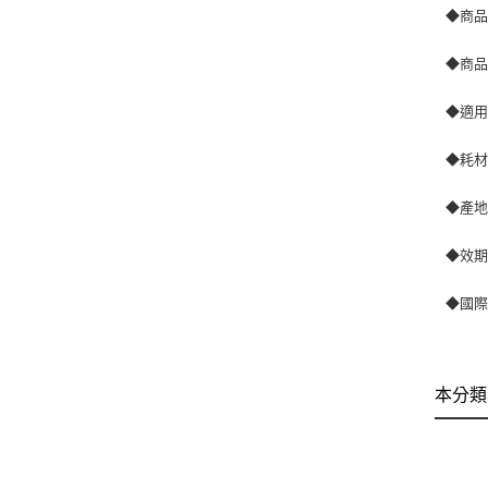
◆商品尺
◆商品
◆適
◆耗材
◆產
◆效期
◆國際條
本分類