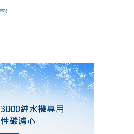
享後付
業銀行
星展（台灣）商業銀行
業銀行
匯豐（台灣）商業銀行
業銀行
永豐商業銀行
安裝型淨水器濾芯
業銀行
遠東國際商業銀行
際商業銀行
中國信託商業銀行
業銀行
聯邦商業銀行
業銀行
星展（台灣）商業銀行
客服
業銀行
永豐商業銀行
FTEE先享後付」】
天信用卡公司
際商業銀行
元大商業銀行
際商業銀行
中國信託商業銀行
業銀行
星展（台灣）商業銀行
先享後付是「在收到商品之後才付款」的支付方式。 讓您購物簡單
業銀行
玉山商業銀行
天信用卡公司
心！
際商業銀行
中國信託商業銀行
台灣）商業銀行
台新國際商業銀行
：不需註冊會員、不需綁卡、不需儲值。
天信用卡公司
託商業銀行
台灣樂天信用卡公司
：只要手機號碼，簡訊認證，即可結帳。
：先確認商品／服務後，再付款。
EE先享後付」結帳流程】
20，滿NT$3,000(含以上)免運費
方式選擇「AFTEE先享後付」後，將跳轉至「AFTEE先享後
頁面，進行簡訊認證並確認金額後，即可完成結帳。
成立數日內，您將收到繳費通知簡訊。
費通知簡訊後14天內，點擊此簡訊中的連結，可透過四大超商
網路銀行／等多元方式進行付款，方視為交易完成。
：結帳手續完成當下不需立刻繳費，但若您需要取消訂單，請聯
的店家。未經商家同意取消之訂單仍視為有效，需透過AFTEE
繳納相關費用。
否成功請以「AFTEE先享後付 」之結帳頁面顯示為準，若有關於
功／繳費後需取消欲退款等相關疑問，請聯繫「AFTEE先享後
援中心」
https://netprotections.freshdesk.com/support/home
項】
恩沛科技股份有限公司提供之「AFTEE先享後付」服務完成之
依本服務之必要範圍內提供個人資料，並將交易相關給付款項請