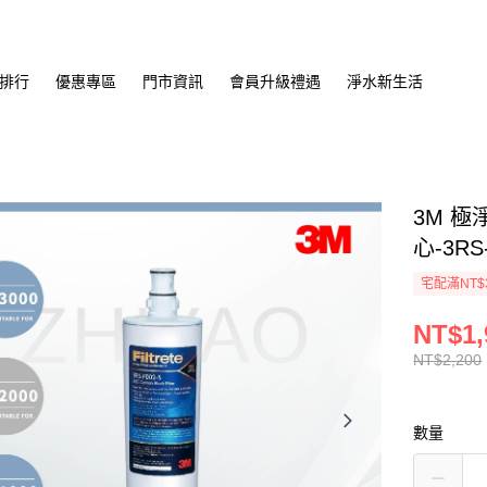
排行
優惠專區
門市資訊
會員升級禮遇
淨水新生活
3M 
心-3RS-
宅配滿NT$
NT$1,
NT$2,200
數量