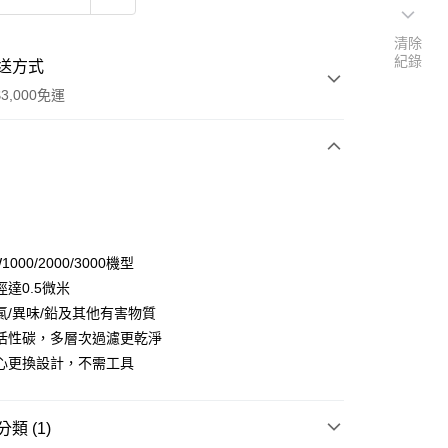
清除
紀錄
送方式
3,000免運
次付款
期付款
0 利率 每期
NT$660
21家銀行
000/2000/3000機型
0 利率 每期
NT$330
21家銀行
庫商業銀行
第一商業銀行
達0.5微米
業銀行
彰化商業銀行
 0 利率 每期
NT$165
21家銀行
氯/異味/鉛及其他有害物質
庫商業銀行
第一商業銀行
業儲蓄銀行
台北富邦商業銀行
業銀行
彰化商業銀行
活性碳，多層次過濾更乾淨
 0 利率 每期
NT$82
20家銀行
庫商業銀行
第一商業銀行
華商業銀行
兆豐國際商業銀行
業儲蓄銀行
台北富邦商業銀行
心更換設計，不需工具
業銀行
彰化商業銀行
小企業銀行
台中商業銀行
庫商業銀行
第一商業銀行
華商業銀行
兆豐國際商業銀行
業儲蓄銀行
台北富邦商業銀行
台灣）商業銀行
華泰商業銀行
業銀行
彰化商業銀行
小企業銀行
台中商業銀行
華商業銀行
兆豐國際商業銀行
業銀行
遠東國際商業銀行
y
業儲蓄銀行
台北富邦商業銀行
台灣）商業銀行
華泰商業銀行
小企業銀行
台中商業銀行
類 (1)
業銀行
永豐商業銀行
際商業銀行
臺灣中小企業銀行
業銀行
遠東國際商業銀行
台灣）商業銀行
華泰商業銀行