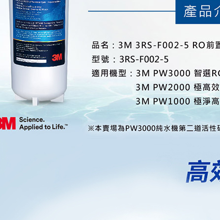
求債權轉
２．關於
https://aft
３．未成
「AFTE
任。
４．使用「
即時審查
結果請求
５．嚴禁
形，恩沛
動。