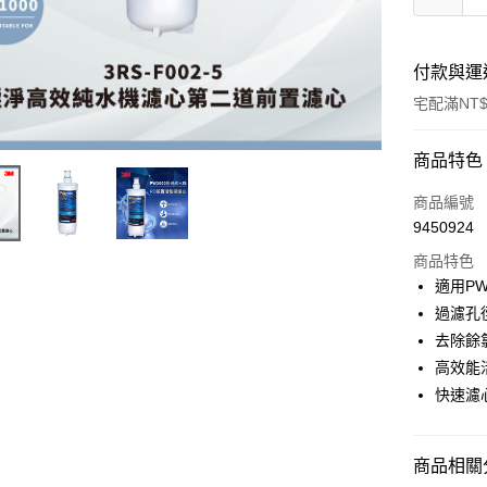
付款與運
宅配滿NT$
付款方式
商品特色
信用卡一
商品編號
9450924
信用卡分
商品特色
3 期 
適用PW1
6 期 
合作金
過濾孔徑
華南商
12 期
去除餘
合作金
上海商
華南商
高效能
24 期
合作金
國泰世
上海商
快速濾
華南商
臺灣中
合作金
Apple Pay
國泰世
上海商
匯豐（
華南商
臺灣中
國泰世
聯邦商
Google Pa
上海商
匯豐（
臺灣中
商品相關分
元大商
兆豐國
聯邦商
匯豐（