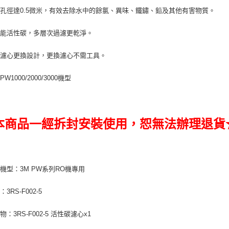
孔徑達0.5微米，有效去除水中的餘氯、異味、鐵鏽、鉛及其他有害物質。
效能活性碳，多層次過濾更乾淨。
速濾心更換設計，更換濾心不需工具。
W1000/2000/3000機型
本商品一經拆封安裝使用，恕無法辦理退貨
機型：3M PW系列RO機專用
3RS-F002-5
：3RS-F002-5 活性碳濾心x1