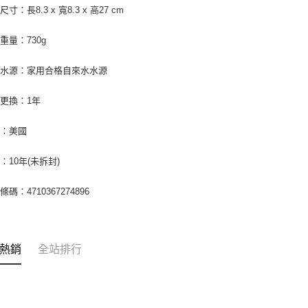
寸：長8.3 x 寬8.3 x 高27 cm
重量：730g
用水源：家用合格自來水水源
更換：1年
地：美國
：10年(未拆封)
碼：4710367274896
熱銷
全站排行